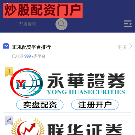
正规配资平台排行
更多
已收录
999
+家平台