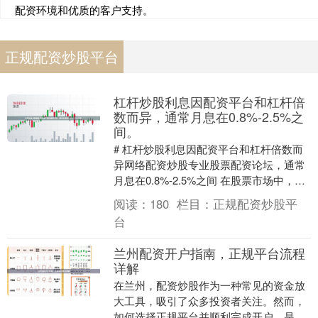
配资环境和优质的客户支持。
正规配资炒股平台
杠杆炒股利息因配资平台和杠杆倍
数而异，通常月息在0.8%-2.5%之
间。
# 杠杆炒股利息因配资平台和杠杆倍数而
异网络配资炒股专业股票配资论坛，通常
月息在0.8%-2.5%之间 在股票市场中，杠
杆炒股作为一种放大投资收益的方式，吸
阅读：
180
栏目：
正规配资炒股平
引了....
台
兰州配资开户指南，正规平台流程
详解
在兰州，配资炒股作为一种常见的资金放
大工具，吸引了众多投资者关注。然而，
如何选择正规平台并顺利完成开户，是许