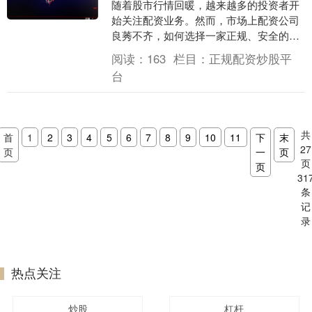
随着股市行情回暖，越来越多的投资者开
始关注配资业务。然而，市场上配资公司
良莠不齐，如何选择一家正规、安全的配
资平台成为投资者最关心的问题。本文将
阅读：
163
栏目：
正规配资炒股平
为您梳理全国配资....
台
共
首
1
2
3
4
5
6
7
8
9
10
11
下
末
27
页
一
页
页
页
31
条
记
录
热点关注
炒股
杠杆