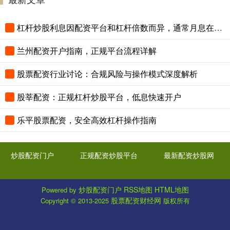
杠杆炒股利息因配资平台和杠杆倍数而异，通常月息在0.8%-2.5%之间。
兰州配资开户指南，正规平台流程详解
股票配资行业讨论：合规风险与操作模式深度解析
股莘配资：正规杠杆炒股平台，低息快速开户
乐平股票配资，安全高效杠杆操作指南
炒股配资门户
正规配资炒股平台
最新配资炒股网
炒股配资门户
RSS地图
HTML地图
Powered by
股票配资财经网
Copyright
© 2013-2025
版权所有