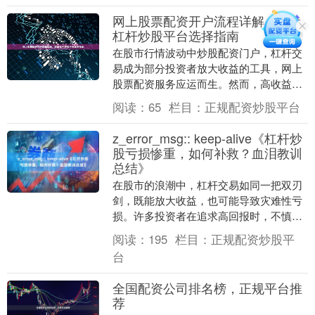
网上股票配资开户流程详解，安全
杠杆炒股平台选择指南
在股市行情波动中炒股配资门户，杠杆交
易成为部分投资者放大收益的工具，网上
股票配资服务应运而生。然而，高收益伴
随高风险，如何安全、规范地完成开户并
阅读：
65
栏目：
正规配资炒股平台
选择可靠平台，是....
z_error_msg:: keep-alive《杠杆炒
股亏损惨重，如何补救？血泪教训
总结》
在股市的浪潮中，杠杆交易如同一把双刃
剑，既能放大收益，也可能导致灾难性亏
损。许多投资者在追求高回报时，不慎陷
入杠杆炒股的泥潭，最终血本无归。本文
阅读：
195
栏目：
正规配资炒股平
将通过真实案例与....
台
全国配资公司排名榜，正规平台推
荐