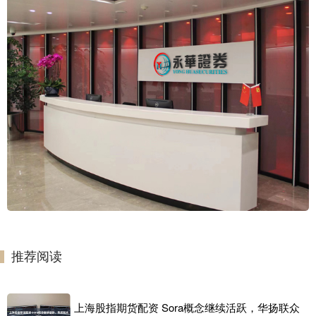
推荐阅读
上海股指期货配资 Sora概念继续活跃，华扬联众