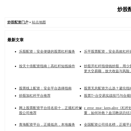
炒股配
炒股配资门户
»
站点地图
最新文章
乐股配资：安全便捷的股票杠杆服务
乐平股票配资，安全高效杠杆
按天十倍配资指南｜高杠杆短线操作
炒股开杠杆指借钱炒股，用少
更大交易额，放大收益与风险
股票线上配资：安全平台选择指南
股票无息配资怎么选？避坑指
炒股加杠杆平台推荐
股票T+台交易实战技巧与合规
网上股票配资平台排名前十，正规杠杆炒
z_error_msg:: keep-alive
股公司推荐
重，如何补救？血泪教训总结
青海配资平台，正规低息，本地服务
全国配资公司排名榜，正规平