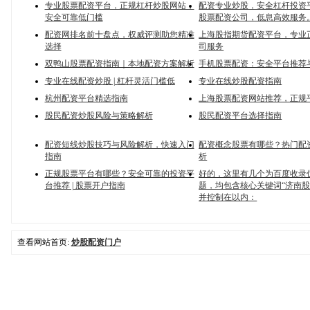
专业股票配资平台，正规杠杆炒股网站，
配资专业炒股，安全杠杆投资
安全可靠低门槛
股票配资公司，低息高效服务
配资网排名前十盘点，权威评测助您精准
上海股指期货配资平台，专业
选择
司服务
双鸭山股票配资指南｜本地配资方案解析
手机股票配资：安全平台推荐
专业在线配资炒股 | 杠杆灵活门槛低
专业在线炒股配资指南
杭州配资平台精选指南
上海股票配资网站推荐，正规
股民配资炒股风险与策略解析
股民配资平台选择指南
配资短线炒股技巧与风险解析，快速入门
配资概念股票有哪些？热门配
指南
析
正规股票平台有哪些？安全可靠的投资平
好的，这里有几个为百度收录
台推荐 | 股票开户指南
题，均包含核心关键词“济南股
并控制在以内：
查看网站首页:
炒股配资门户