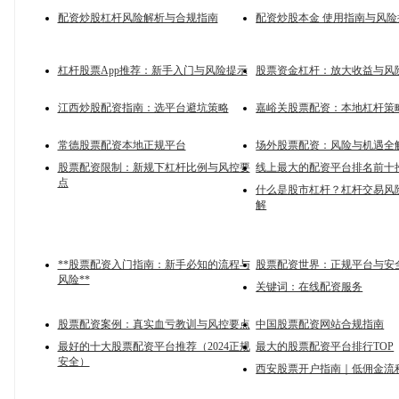
配资炒股杠杆风险解析与合规指南
配资炒股本金 使用指南与风险
杠杆股票App推荐：新手入门与风险提示
股票资金杠杆：放大收益与风
江西炒股配资指南：选平台避坑策略
嘉峪关股票配资：本地杠杆策
常德股票配资本地正规平台
场外股票配资：风险与机遇全
股票配资限制：新规下杠杆比例与风控要
线上最大的配资平台排名前十
点
什么是股市杠杆？杠杆交易风
解
**股票配资入门指南：新手必知的流程与
股票配资世界：正规平台与安
风险**
关键词：在线配资服务
股票配资案例：真实血亏教训与风控要点
中国股票配资网站合规指南
最好的十大股票配资平台推荐（2024正规
最大的股票配资平台排行TOP
安全）
西安股票开户指南｜低佣金流